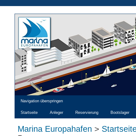
Navigation überspringen
Startseite
Anleger
Reservierung
Bootslager
Marina Europahafen
>
Startseit