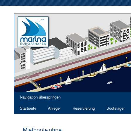
Navigation überspringen
Startseite
Anleger
Reservierung
Bootslager
Mietboote ohne