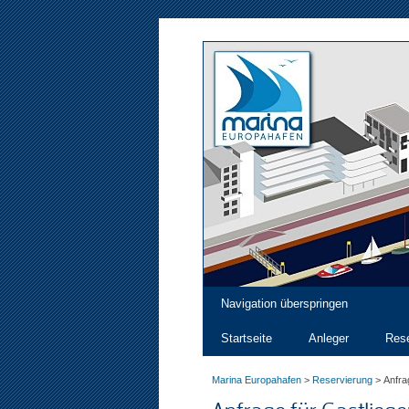
Navigation überspringen
Startseite
Anleger
Rese
Marina Europahafen
>
Reservierung
>
Anfra