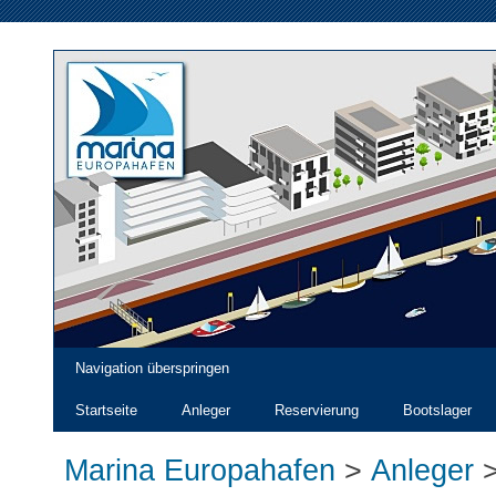
Navigation überspringen
Startseite
Anleger
Reservierung
Bootslager
Marina Europahafen
>
Anleger