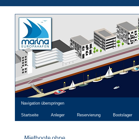
Navigation überspringen
Startseite
Anleger
Reservierung
Bootslager
Mietboote ohne