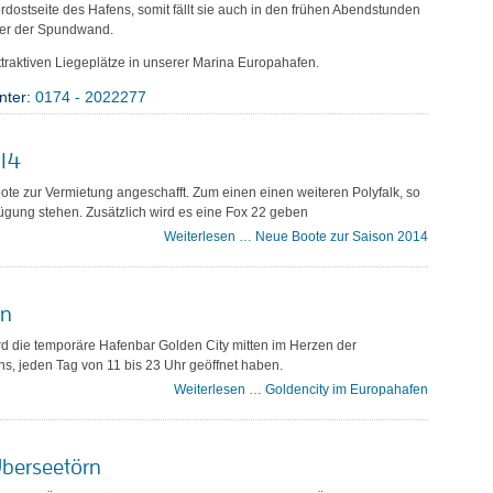
rdostseite des Hafens, somit fällt sie auch in den frühen Abendstunden
der der Spundwand.
attraktiven Liegeplätze in unserer Marina Europahafen.
nter:
0174 - 2022277
014
ote zur Vermietung angeschafft. Zum einen einen weiteren Polyfalk, so
ügung stehen. Zusätzlich wird es eine Fox 22 geben
Weiterlesen …
Neue Boote zur Saison 2014
en
d die temporäre Hafenbar Golden City mitten im Herzen der
s, jeden Tag von 11 bis 23 Uhr geöffnet haben.
Weiterlesen …
Goldencity im Europahafen
Überseetörn