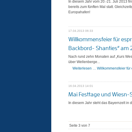
In diesem Jahr vom 20.-21. Juli 2013 
bereits zum fünften Mal statt. Gleichze
Europahafen!
17.04.2013 06:33
Willkommensfeier für espr
Backbord- Shanties“ am 
Nach rund zehn Monaten auf „Kurs West
über Wellenberge...
Weiterlesen …
Willkommensfeier für 
16.04.2013 14:01
Mai Festtage und Wiesn-
In diesem Jahr steht das Bayernzelt in
Seite 3 von 7