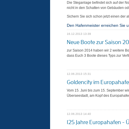
Die Steganlage befindet sich auf der No
nicht in den Schatten von Gebäuden o
Sichern Sie sich schon jetzt einen der 
Den Hafenmeister erreichen Sie u
16.12.2013 13:39
Neue Boote zur Saison 2
zur Saison 2014 haben wir 2 weitere Bo
dass Euch 3 Boote dieses Typs zur Verf
12.06.2013 15:31
Goldencity im Europahaf
Vom 15. Juni bis zum 15. September wir
Überseestadt, am Kopf des Europahafen
12.06.2013 14:40
125 Jahre Europahafen - 