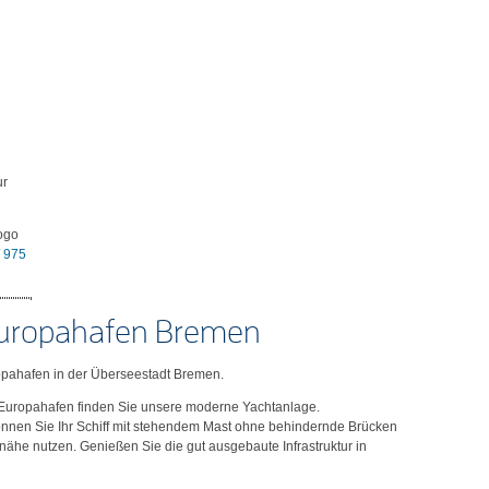
ur
Logo
/ 975
uropahafen Bremen
opahafen in der Überseestadt Bremen.
Europahafen finden Sie unsere moderne Yachtanlage.
nnen Sie Ihr Schiff mit stehendem Mast ohne behindernde Brücken
dtnähe nutzen. Genießen Sie die gut ausgebaute Infrastruktur in