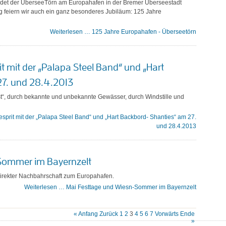
findet der ÜberseeTörn am Europahafen in der Bremer Überseestadt
itig feiern wir auch ein ganz besonderes Jubiläum: 125 Jahre
Weiterlesen …
125 Jahre Europahafen - Überseetörn
it mit der „Palapa Steel Band“ und „Hart
27. und 28.4.2013
“, durch bekannte und unbekannte Gewässer, durch Windstille und
esprit mit der „Palapa Steel Band“ und „Hart Backbord- Shanties“ am 27.
und 28.4.2013
Sommer im Bayernzelt
 direkter Nachbahrschaft zum Europahafen.
Weiterlesen …
Mai Festtage und Wiesn-Sommer im Bayernzelt
« Anfang
Zurück
1
2
3
4
5
6
7
Vorwärts
Ende
»