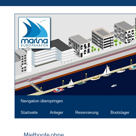
Navigation überspringen
Startseite
Anleger
Reservierung
Bootslager
Mietboote ohne